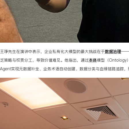
王琤先生在演讲中表示，企业私有化大模型的最大挑战在于
数据治理
——
乏策略与权责分工，导致价值难见。
他指出，通过
本体
模型（Ontolo
Agent实现元数据补全、业务术语自动创建、数据分类与血缘链路追踪，形成“Data 